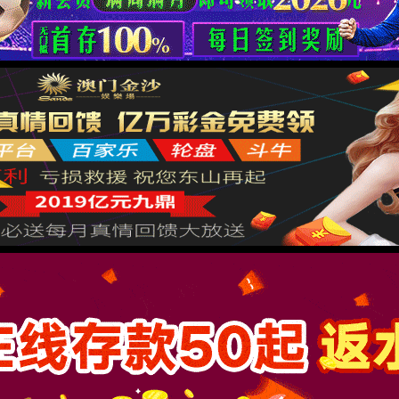
装事业部总工程师宋明宇和工装事业部北京销售部经理张