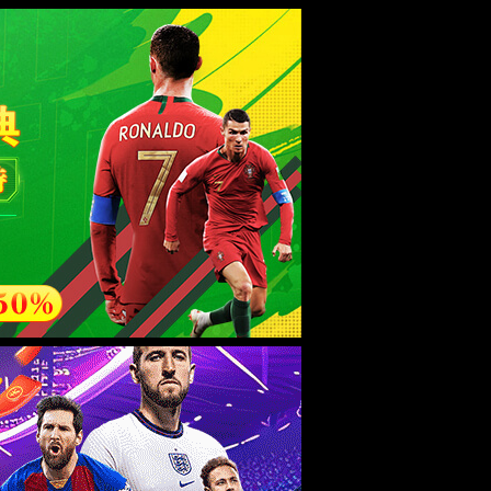
务
加盟合作
门店查询
相关推荐