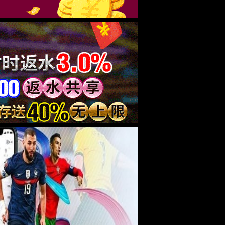
专注攀登 聚力共赢｜公海gh555000aa线路
检测中心民建集团长虹计划第十二期公司
化运营华东大区专场（阶段一）圆满落幕
2026-04-28