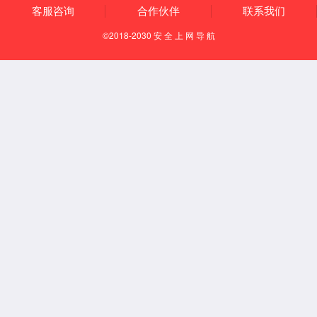
北方区第二届市场顾问委员会会议现场
会议中，来自北方区的各委员代表结合自身优势、市场环境、经营
策略、产品需求等积极建言、充分讨论，针对各委员提出的议案逐
一研讨、认真解读、统筹共创、群策群力、共识决策。
北方区第二届市场顾问委员会委员聘任仪式