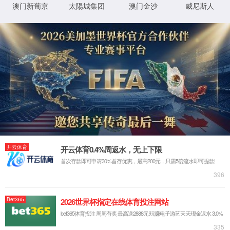
展厅剪彩仪式