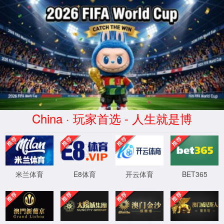
同心致远 合心致胜丨广东御鼎集团到访公海
gh555000aa线路检测中心花都生产园友好交流
2023-07-07
7月5日，广东御鼎国际集团董事长刘金霖先生，广州珙树装饰建材
有限公司总经理冷青松先生、广州珙树装饰建材有限公司副总经理
黄胜先生等来宾到访公海gh555000aa线路检测中心防水有限公司广
州花都生产园进行交流访问，公海gh555000aa线路检测中心民用建
材集团华南大区大客户事业部刘培、吕浩、刘波等人陪同。