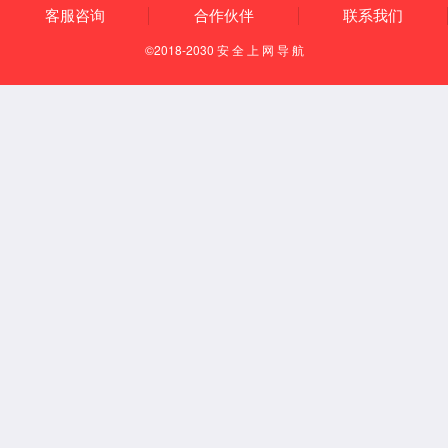
公海gh555000aa线路检测中心民用建材集团华南大区大客户事业部
刘培先生表示：广东御鼎国际集团作为全国大型连锁家装企业，在
产品的质量要求及对客户的高品质服务上与公海gh555000aa线路检
测中心有着共同目标与标准。相信在未来，双方将携手共赢开展更
多品类合作。
公海gh555000aa线路检测中心作为在建筑建材行业中具有引领作用
的头部企业，始终秉承“为国家、为社会、为客户、为员工、为股
东”的企业宗旨，始终坚持科技创新与高质量发展的深度融合，将
持续发展自身品牌优势，坚守品质，与各行业同仁一起努力，推动
行业高质量发展，共同建设美好家园，守护千家万户。