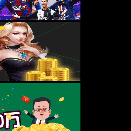
实干淬炼成长 深耕赋能经营｜长虹计划第
十一期公司化运营训练营（西南大区专
场）圆满结业
2026-05-20