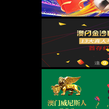
学的诉求。