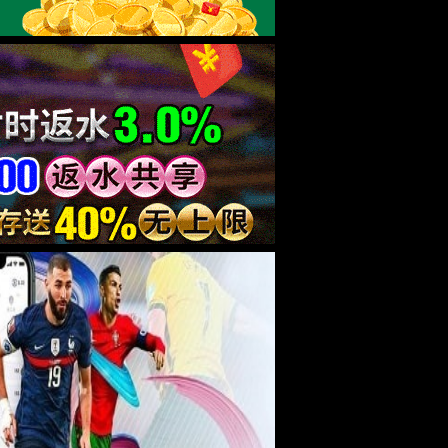
虹声丨力工思维
2026-05-15