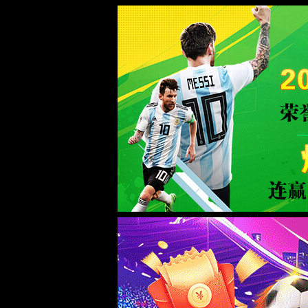
走进公海gh555000
首页
走进公海gh555000aa线路检测中心
新
选择高品质环氧彩砂美缝
2023-12-12
伴随人们生活水平的提高，家装审美也
体现着人们对家装美学的不断探索。为打造
海gh555000aa线路检测中心推出了星