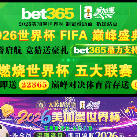
aa线路检测中心
产品中心
公海gh555000aa线路检测中心服
闻资讯
剂，为家装美学添彩
在不断进阶，大到家装风格，小到美缝剂的选择，处处都
色调统一的现代家装风格，营造浑然一体的家居氛围，公
辰沙环氧彩砂美缝剂，满足了越来越多家庭对于高品质家装美