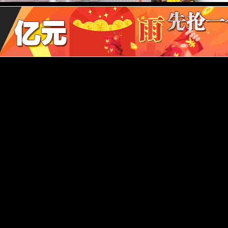
标均高于国家标准，具有良好的粘接性能、位移能力、耐
造高级的家居氛围感。
料，低VOC含量，通过法国A+环保认证，环保标准更加