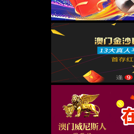
全新上市的绝密
MS大板岩板弹性粘接胶，
粘接性能、位移能力、耐候性和环保性的弹
什么是岩板胶？
岩板胶是一种单组分、中性固化、施工
位移能力。施工过程中无需底涂即可与大部
想选择。
岩板胶的适用范围：