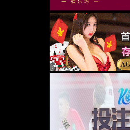
适用于岩板、陶瓷大板、瓷砖、大理石
修补。