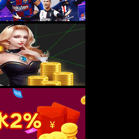
“千万县城 万亿商机” 公海gh555000aa线路
检测中心民用建材集团“3515计划”启动会
在郑州正式召开
2026-05-01