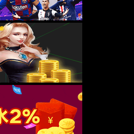
“千万县城 万亿商机” 公海gh555000aa线路
检测中心民用建材集团“3515计划”启动会
在郑州正式召开
2026-05-01