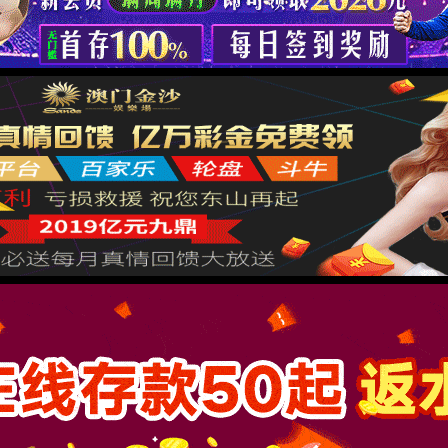
应时代发展、应对环境变化展现出了全新姿态，象征着其发展加
”列车也同样以全新面貌亮相。新形象、新视野、新征程，随着
车开行成功，也标志着公海gh555000aa线路检测中心开启国
世界看见中国质造，让全球看见“世界的东方 中国的公