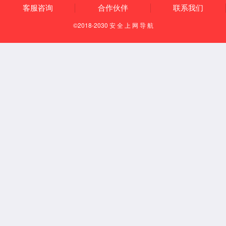
gh555000aa线路检测中心共同推进大国工匠培育选拔。现场，诺贝
尔南昌分公司营销总监黄雪峰先生致辞：希望工人们在比赛中能体
验到诺贝尔瓷砖创新科技驱动下的优异产品质量，同时也希望，通
过本次比赛，为各位匠人们提供一个展示自己的舞台。
诺贝尔瓷砖创立于1992年，总部位于中国杭州，已连续十三年单一
品牌销售全国领先。诺贝尔一直坚持技术领先，专注高端瓷砖。
此次公海gh555000aa线路检测中心与诺贝尔在公海gh555000aa线路
检测中心能工巧匠大赛的完美合作是一线品牌联合推广的重要举