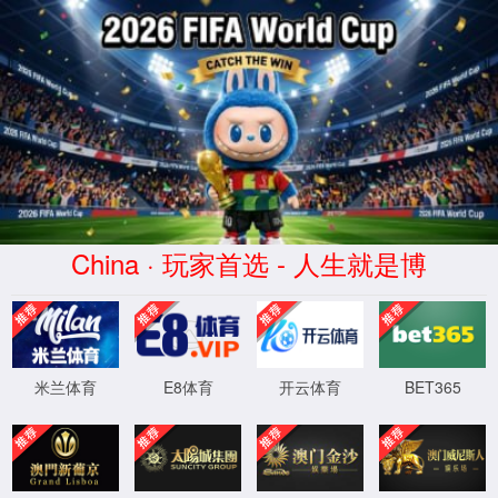
第八届公海gh555000aa线路检测中心瓷砖铺贴
与美缝国际竞技大赛（赣州赛）:品牌联盟打造
大国工匠
2020-07-07