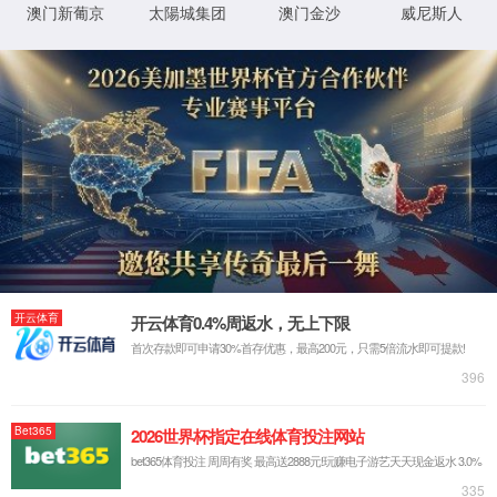
品牌联盟打造大国工匠
公海gh555000aa线路检测中心能工巧匠赣州城市赛
7月5日，赣州市南北大市场内齐聚江西省区各城市的优秀工匠。华
东首发，赣州开赛，赣州赛吹响了精英工匠的角逐号角，这是工人
们展示精湛工艺的一次机遇，工人们斗志昂扬。