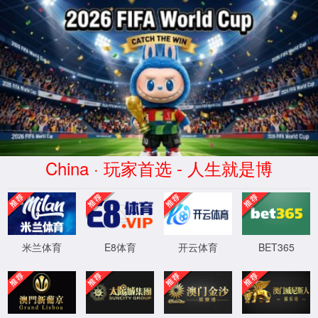
拉扯对抗，谁能“拔”得头筹？
2022-01-14