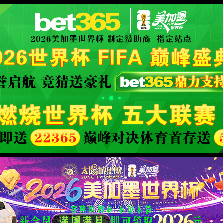
aa线路检测中心
产品中心
公海gh555000aa线路检测中心服