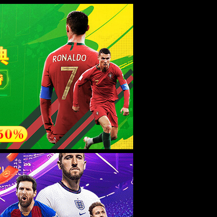
务
加盟合作
门店查询